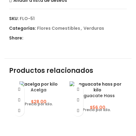
Añadir a lista de deseos
SKU:
FLO-51
Categorías:
Flores Comestibles
,
Verduras
Share:
Productos relacionados
Acelga
Aguacate Hass
$
28.00
Precio por kilo.
$
56.00
Precio por kilo.