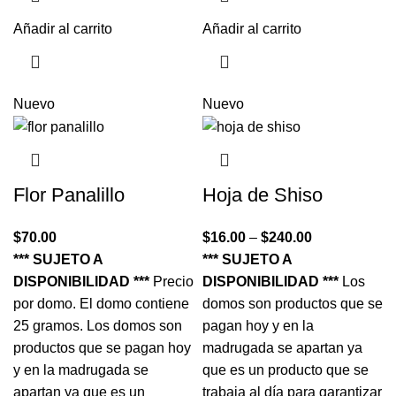
Añadir al carrito
Añadir al carrito
Nuevo
Nuevo
Flor Panalillo
Hoja de Shiso
$
70.00
$
16.00
–
$
240.00
*** SUJETO A
*** SUJETO A
DISPONIBILIDAD ***
Precio
DISPONIBILIDAD ***
Los
por domo. El domo contiene
domos son productos que se
25 gramos. Los domos son
pagan hoy y en la
productos que se pagan hoy
madrugada se apartan ya
y en la madrugada se
que es un producto que se
apartan ya que es un
trabaja al día para garantizar